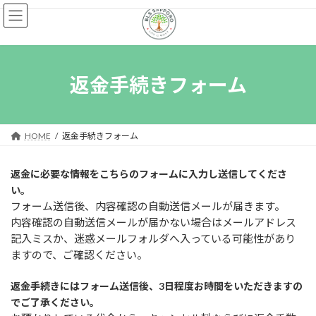
コ
ナ
ン
ビ
テ
ゲ
ン
ー
ツ
シ
へ
ョ
返金手続きフォーム
ス
ン
キ
に
ッ
移
プ
動
HOME
返金手続きフォーム
返金に必要な情報をこちらのフォームに入力し送信してくださ
い。
フォーム送信後、内容確認の自動送信メールが届きます。
内容確認の自動送信メールが届かない場合
は
メールアドレス
記入ミスか、迷惑メールフォルダへ入っている可能性があり
ますので、ご確認ください。
返金手続きにはフォーム送信後、3日程度お時間をいただきますの
でご了承ください。